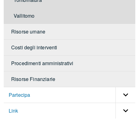
Tombinatura
Vallitomo
Risorse umane
Costi degli interventi
Procedimenti amministrativi
Risorse Finanziarie
Partecipa
Link
torna
all'inizio