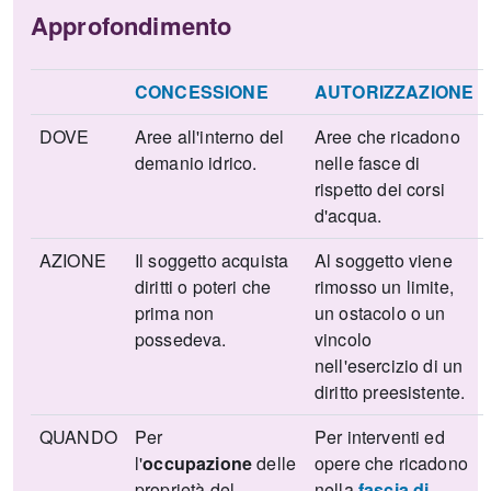
Approfondimento
CONCESSIONE
AUTORIZZAZIONE
DOVE
Aree all'interno del
Aree che ricadono
demanio idrico.
nelle fasce di
rispetto dei corsi
d'acqua.
AZIONE
Il soggetto acquista
Al soggetto viene
diritti o poteri che
rimosso un limite,
prima non
un ostacolo o un
possedeva.
vincolo
nell'esercizio di un
diritto preesistente.
QUANDO
Per
Per interventi ed
l'
occupazione
delle
opere che ricadono
proprietà del
nella
fascia di