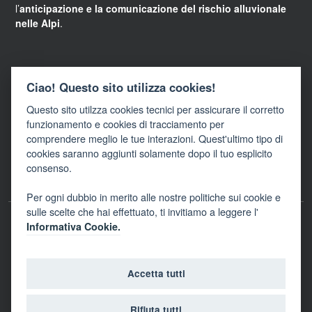
l’
anticipazione e la comunicazione del rischio alluvionale
nelle Alpi
.
Links
Ciao! Questo sito utilizza cookies!
Questo sito utilzza cookies tecnici per assicurare il corretto
WebGIS della Provincia autonoma di Trento
funzionamento e cookies di tracciamento per
Banche dati
comprendere meglio le tue interazioni. Quest'ultimo tipo di
Strumenti
cookies saranno aggiunti solamente dopo il tuo esplicito
Link
consenso.
Per ogni dubbio in merito alle nostre politiche sui cookie e
sulle scelte che hai effettuato, ti invitiamo a leggere l'
Informativa Cookie.
2026
La difesa dalle alluvioni in Trentino
Accetta tutti
Note legali
Accessibilità
Privacy
Amministrazione
Rifiuta tutti
Trasparente