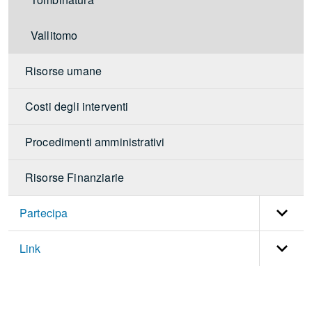
Tombinatura
Vallitomo
Risorse umane
Costi degli interventi
Procedimenti amministrativi
Risorse Finanziarie
Partecipa
Link
torna
all'inizio